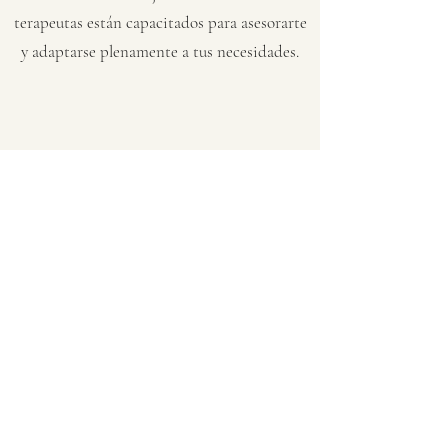
terapeutas están capacitados para asesorarte
y adaptarse plenamente a tus necesidades.
Tratamientos
Corporales
y Faciales
Nuestros tratamientos corporales son un
verdadero deleite para los sentidos. Disfruta de
tratamientos que purifican, nutren y relajan el
cuerpo, brindando una experiencia completa
de bienestar. Además, nuestros tratamientos
faciales con la prestigiosa marca "Matis"
ofrecen resultados excepcionales para lograr
una piel radiante y saludable. Disfruta de una